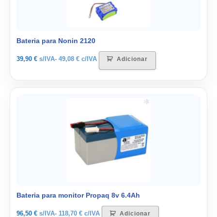
Bateria para Nonin 2120
39,90
€
s/IVA-
49,08
€
c/IVA
Adicionar
Bateria para monitor Propaq 8v 6.4Ah
96,50
€
s/IVA-
118,70
€
c/IVA
Adicionar