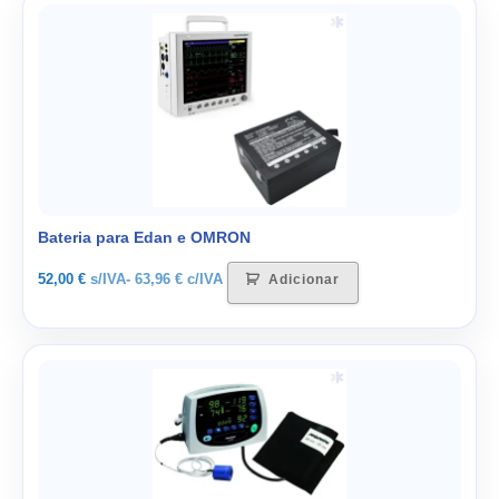
Bateria para Edan e OMRON
52,00
€
s/IVA-
63,96
€
c/IVA
Adicionar