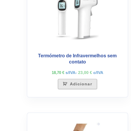
Termómetro de Infravermelhos sem
contato
s/IVA-
23,00
€
c/IVA
18,70
€
Adicionar
This
product
has