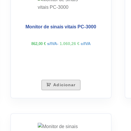
Monitor de sinais vitais PC-3000
s/IVA-
1.060,26
€
c/IVA
862,00
€
Adicionar