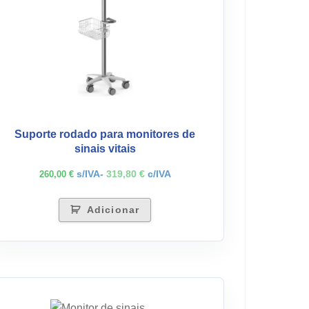
Suporte rodado para monitores de
sinais vitais
s/IVA-
319,80
€
c/IVA
260,00
€
Adicionar