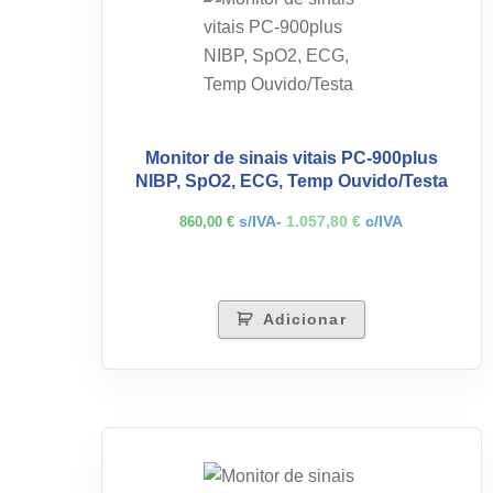
Monitor de sinais vitais PC-900plus
NIBP, SpO2, ECG, Temp Ouvido/Testa
s/IVA-
1.057,80
€
c/IVA
860,00
€
Adicionar