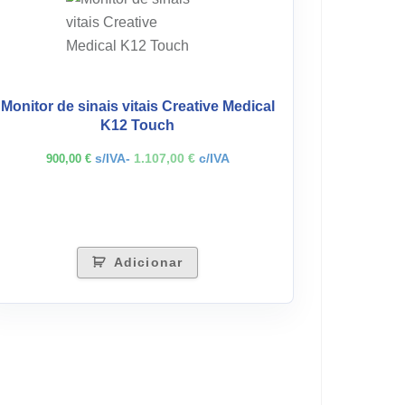
Monitor de sinais vitais Creative Medical
K12 Touch
s/IVA-
1.107,00
€
c/IVA
900,00
€
Adicionar