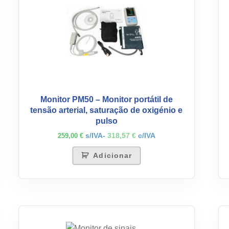
Monitor PM50 – Monitor portátil de
tensão arterial, saturação de oxigénio e
pulso
s/IVA-
318,57
€
c/IVA
259,00
€
Adicionar