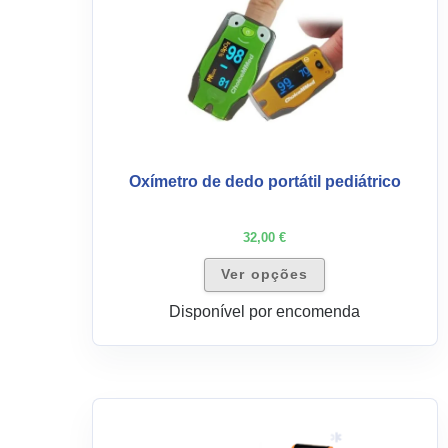
multiple
variants.
The
options
may
be
chosen
on
Oxímetro de dedo portátil pediátrico
the
product
32,00
€
page
Ver opções
Disponível por encomenda