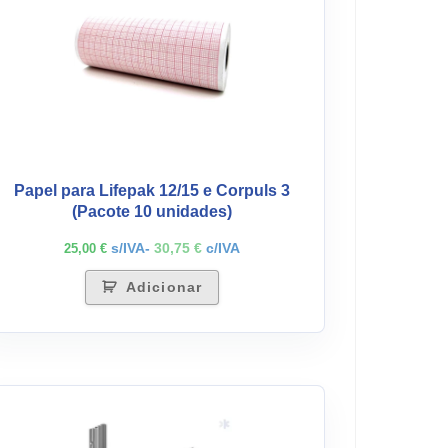
Papel para Lifepak 12/15 e Corpuls 3
(Pacote 10 unidades)
s/IVA-
30,75
€
c/IVA
25,00
€
Adicionar