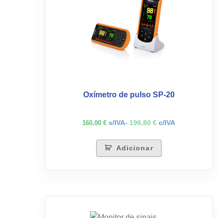
Oxímetro de pulso SP-20
s/IVA-
196,80
€
c/IVA
160,00
€
Adicionar