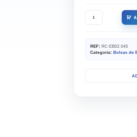
Quantidade
A
de
Bolsa
EXTREME
EVO:
Emergências
REF:
RC-EB02.045
para
Categoria:
Bolsas de 
Suporte
Vital
Básico
A