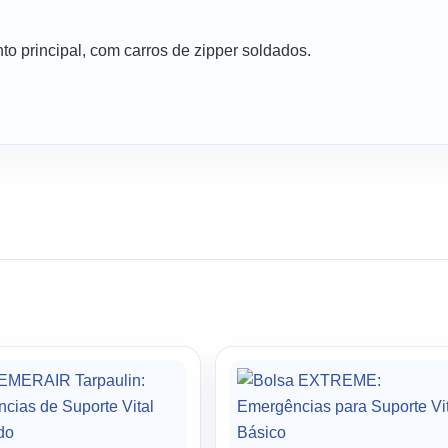
o principal, com carros de zipper soldados.
Price
range:
157,47 €
through
208,94 €