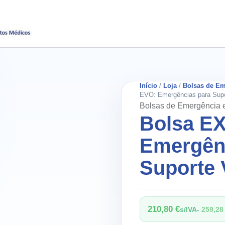
Início
/
Loja
/
Bolsas de Em
EVO: Emergências para Supor
Bolsas de Emergência e
Bolsa E
Emergên
Suporte 
210,80
€
s/IVA-
259,2