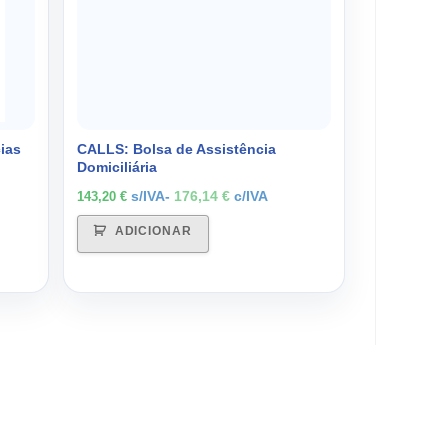
ias
CALLS: Bolsa de Assistência
Domiciliária
s/IVA-
176,14
€
c/IVA
143,20
€
ADICIONAR