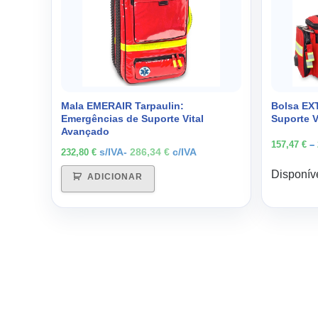
Mala EMERAIR Tarpaulin:
Bolsa EX
Emergências de Suporte Vital
Suporte V
Avançado
157,47
€
–
s/IVA-
286,34
€
c/IVA
232,80
€
Disponív
ADICIONAR