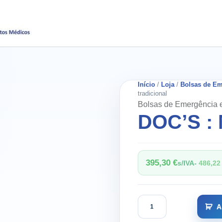
Início
/
Loja
/
Bolsas de Em
tradicional
Bolsas de Emergência e
DOC’S : 
395,30
€
s/IVA-
486,2
Quantidade
A
de
DOC’S