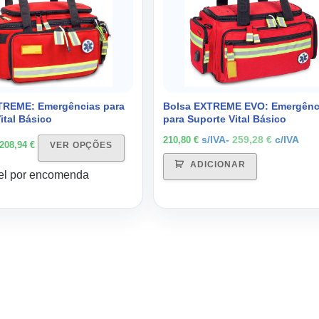
variants.
The
options
may
be
chosen
on
TREME: Emergências para
Bolsa EXTREME EVO: Emergênc
ital Básico
para Suporte Vital Básico
the
product
s/IVA-
259,28
€
c/IVA
210,80
€
208,94
€
VER OPÇÕES
page
ADICIONAR
el por encomenda