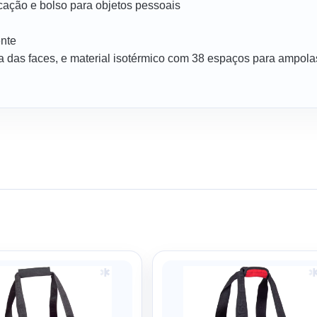
ficação e bolso para objetos pessoais
ente
 das faces, e material isotérmico com 38 espaços para ampola
Price
This
range:
product
157,47 €
has
through
multiple
208,94 €