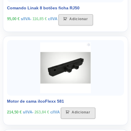
Comando Linak 8 botões ficha RJ50
95,00
€
s/IVA-
116,85
€
c/IVA
Adicionar
Motor de cama ilcoFlexx 581
214,50
€
s/IVA-
263,84
€
c/IVA
Adicionar