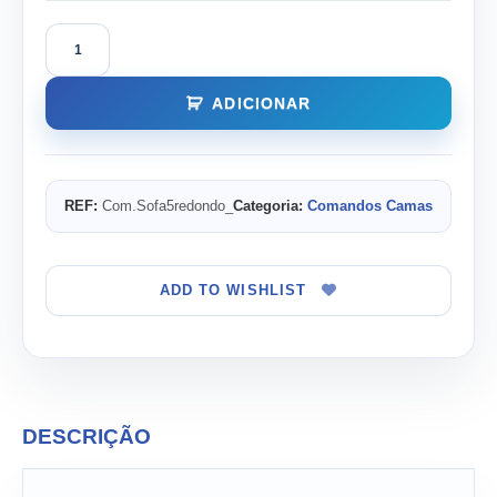
Quantidade
de
Comando
para
ADICIONAR
sofá
8
pinos
REF:
Com.Sofa5redondo_
Categoria:
Comandos Camas
ADD TO WISHLIST
DESCRIÇÃO