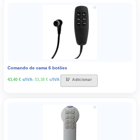
Comando de cama 6 botões
43,40
€
s/IVA-
53,38
€
c/IVA
Adicionar