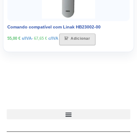
Comando compatível com Linak HB23002-00
55,00
€
s/IVA-
67,65
€
c/IVA
Adicionar