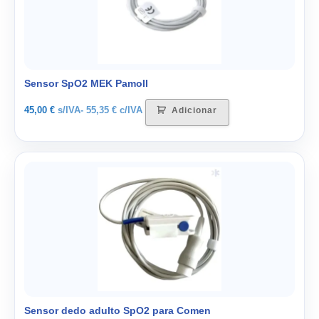
Sensor SpO2 MEK PamoII
45,00
€
s/IVA-
55,35
€
c/IVA
Adicionar
Sensor dedo adulto SpO2 para Comen