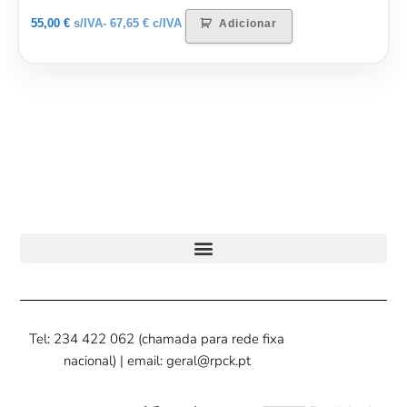
55,00
€
s/IVA-
67,65
€
c/IVA
Adicionar
Tel: 234 422 062 (chamada para rede fixa
nacional) | email: geral@rpck.pt