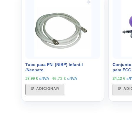
Tubo para PNI (NIBP) Infantil
Conjunto 
/Neonato
para ECG
s/IVA-
46,73
€
c/IVA
s/
37,99
€
24,12
€
ADICIONAR
ADI