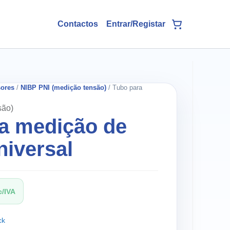
Contactos
ores
/
NIBP PNI (medição tensão)
/ Tubo para
são)
a medição de
niversal
/IVA
ck