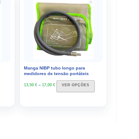
range:
product
13,50 €
has
through
multiple
17,00 €
variants.
The
options
may
be
chosen
on
Manga NIBP tubo longo para
medidores de tensão portáteis
the
product
13,50
€
–
17,00
€
VER OPÇÕES
page