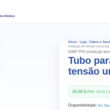
Início
/
Loja
/
Cabos e Sens
medição de tensão universal
NIBP PNI (medição ten
Tubo par
tensão u
24,39
€
s/IVA-
30,00
€
c
Disponibilidade:
Em Sto