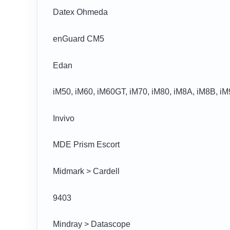
Datex Ohmeda
enGuard CM5
Edan
iM50, iM60, iM60GT, iM70, iM80, iM8A, iM8B, 
Invivo
MDE Prism Escort
Midmark > Cardell
9403
Mindray > Datascope