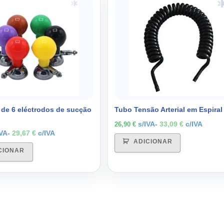
de 6 eléctrodos de sucção
Tubo Tensão Arterial em Espiral
s/IVA-
33,09
€
c/IVA
26,90
€
IVA-
29,67
€
c/IVA
ADICIONAR
CIONAR